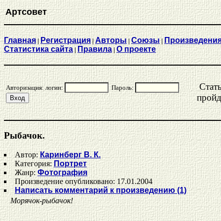
Артсовет
Главная
Регистрация
Aвторы
Союзы
Произведени
|
|
|
|
Статистика сайта
Правила
О проекте
|
|
Стат
Авторизация: логин:
Пароль:
прой
Рыбачок.
Автор:
Каринберг В. К.
Категория:
Портрет
Жанр:
Фотография
Произведение опубликовано: 17.01.2004
Написать комментарий к произведению (1)
Морячок-рыбачок!