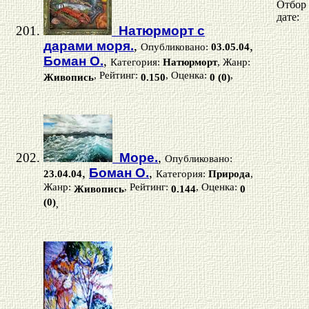
Отбор
дате:
Натюрморт с
дарами моря.
,
,
Опубликовано:
03.05.04
Боман О.
,
Категория:
Натюрморт
, Жанр:
, Рейтинг:
, Оценка:
,
Живопись
0.150
0 (0)
Море.
,
Опубликовано:
,
Боман О.
,
23.04.04
Категория:
Природа
,
Жанр:
, Рейтинг:
, Оценка:
Живопись
0.144
0
(0)
,