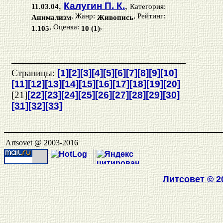
,
Калугин П. К.
,
11.03.04
Категория:
, Жанр:
, Рейтинг:
Анимализм
Живопись
, Оценка:
,
1.105
10 (1)
Страницы:
[1]
[2]
[3]
[4]
[5]
[6]
[7]
[8]
[9]
[10]
[11]
[12]
[13]
[14]
[15]
[16]
[17]
[18]
[19]
[20]
[21]
[22]
[23]
[24]
[25]
[26]
[27]
[28]
[29]
[30]
[31]
[32]
[33]
Artsovet @ 2003-2016
Литсовет
© 2