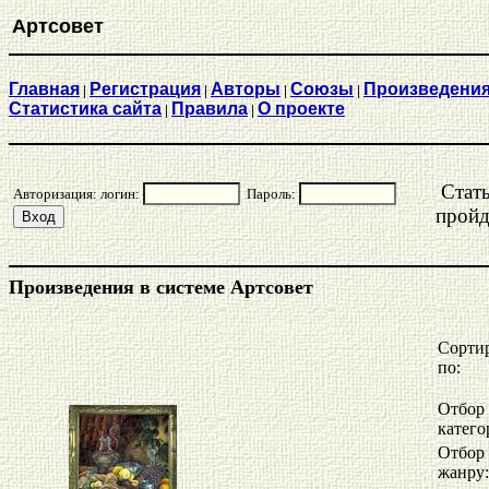
Артсовет
Главная
Регистрация
Aвторы
Союзы
Произведени
|
|
|
|
Статистика сайта
Правила
О проекте
|
|
Стат
Авторизация: логин:
Пароль:
прой
Произведения в системе Артсовет
Сорти
по:
Отбор
катего
Отбор
жанру: