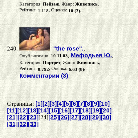
Категория:
Пейзаж
, Жанр:
Живопись
,
Рейтинг:
, Оценка:
,
1.118
10 (3)
"the rose".
,
,
Мефодьев Ю.
,
Опубликовано:
10.11.03
Категория:
Портрет
, Жанр:
Живопись
,
Рейтинг:
, Оценка:
,
0.792
6.63 (8)
Комментарии (3)
Страницы:
[1]
[2]
[3]
[4]
[5]
[6]
[7]
[8]
[9]
[10]
[11]
[12]
[13]
[14]
[15]
[16]
[17]
[18]
[19]
[20]
[21]
[22]
[23]
[24]
[25]
[26]
[27]
[28]
[29]
[30]
[31]
[32]
[33]