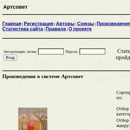
Артсовет
Главная
Регистрация
Aвторы
Союзы
Произведени
|
|
|
|
Статистика сайта
Правила
О проекте
|
|
Стат
Авторизация: логин:
Пароль:
прой
Произведения в системе Артсовет
Сорти
по:
Отбор
катего
Отбор
жанру: